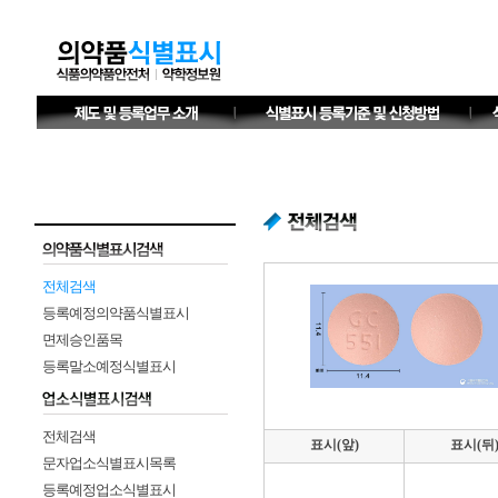
전체검색
등록예정의약품식별표시
면제승인품목
등록말소예정식별표시
전체검색
표시(앞)
표시(뒤
문자업소식별표시목록
등록예정업소식별표시