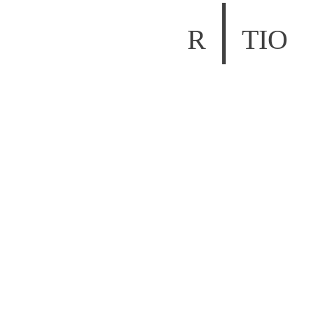
│
R
TIO