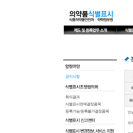
공지사항
회의결과
파
식별표시면제결정품목
등록가능/등록불가결정품목
안
의