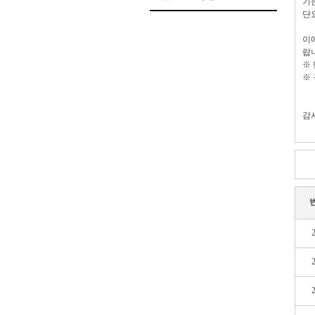
기
단
이
랍
※
※
감