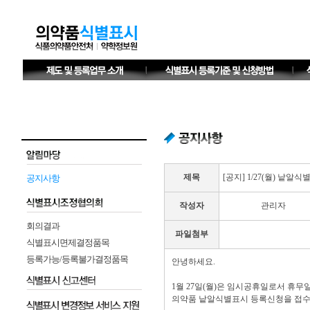
공지사항
제목
[공지] 1/27(월) 낱알
작성자
관리자
회의결과
파일첨부
식별표시면제결정품목
등록가능/등록불가결정품목
안녕하세요.
1월 27일(월)은 임시공휴일로서 휴
의약품 낱알식별표시 등록신청을 접수