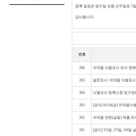
등록 일정은 접수일 포함 근무일로 7일
감사합니다.
번호
266
의약품 식별표시 유사·중복
265
설문조사: 의약품 식별표시 
264
식별표시 등록신청 접수방법
263
[공지] 01/16(금) 의약
262
의약품 견본(낱알) 제출 유
261
[공지] 5/1일, 5/5일, 5